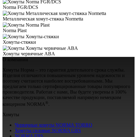
Norma FGR/DCS
Металлическая хомут-стяжка Normetta
Norma Plast
Хомуты-стяжки
Хомуты червячные ABA
О компании
Хомуты Норма – это гарантия длительного срока службы.
Изделия отличаются повышенным уровнем надежности и
поэтому считаются наиболее востребованными. Мы
предлагаем только сертифицированные товары популярного
производителя. Работая с нами, Вы будете уверены в 100%
качестве продукции, поставляемой напрямую немецким
®
концерном NORMA
.
Хомуты
Червячные хомуты NORMA TORRO
Хомуты силовые NORMA GBS
NORMA FBS