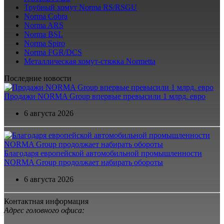
Трубный хомут Norma RS/RSGU
Norma Cobra
Norma ARS
Norma BSL
Norma Spiro
Norma FGR/DCS
Металлическая хомут-стяжка Normetta
Последние новости
Продажи NORMA Group впервые превысили 1 млрд. евро
6 августа 2026
Благодаря европейской автомобильной промышленности
NORMA Group продолжает набирать обороты
6 августа 2026
Контактная информация
Адрес головного офиса: