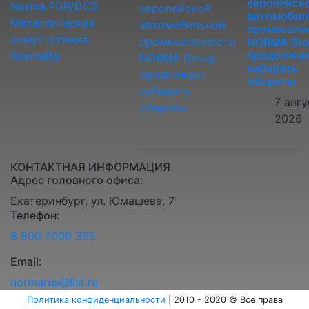
европейск
Norma FGR/DCS
автомобил
Металлическая
промышле
хомут-стяжка
NORMA Gr
продолжае
Normetta
набирать
обороты
7 авгу
2026
КОНТАКТНАЯ ИНФОРМАЦИЯ
Адрес головного офиса:
Екатеринбург, ул. Юмашева, 7
Телефон:
8 800 7000 395
Email:
normarus@list.ru
Политика конфиденциальности
| 2010 - 2020 © Все права