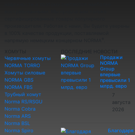
надежности и поэтому считаются наиболее
востребованными. Мы предлагаем только
сертифицированные товары популярного
производителя. Работая с нами, Вы будете уверены
в 100% качестве продукции, поставляемой
®
напрямую немецким концерном NORMA
.
ХОМУТЫ
ПОСЛЕДНИЕ НОВОСТИ
Продажи
Червячные хомуты
NORMA
NORMA TORRO
Group
Хомуты силовые
впервые
NORMA GBS
превысили 1
млрд. евро
NORMA FBS
Трубный хомут
7
Norma RS/RSGU
августа
Norma Cobra
2026
Norma ARS
Norma BSL
Norma Spiro
Благодаря