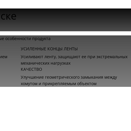
ске
е особенности продукта
УСИЛЕННЫЕ КОНЦЫ ЛЕНТЫ
нием
Усиливают ленту, защищают ее при экстремальных
механических нагрузках
КАЧЕСТВО
Улучшение геометрического замыкания между
хомутом и прикрепляемым объектом