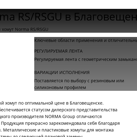
ma RS/RSGU в Благовещен
 хомут Norma RS/RSGU
Ключевые области применения и отличительны
РЕГУЛИРУЕМАЯ ЛЕНТА
Регулируемая лента с геометрическим замыка
ВАРИАЦИИ ИСПОЛНЕНИЯ
Поставляется по выбору с резиновым или
силиконовым профилем
ый хомут по оптимальной цене в Благовещенске.
беспечивается статусом дилерского представительства
ецкого производителя NORMA Group отличаются
Продукция прекрасно зарекомендовала себя благодаря
. Металлические и пластиковые хомуты для монтажа
стемы до следующей плановой замены.