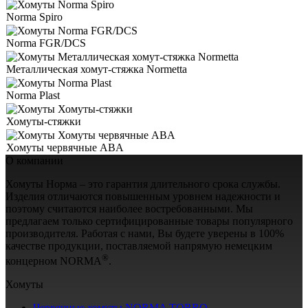
Norma Spiro
Norma FGR/DCS
Металлическая хомут-стяжка Normetta
Norma Plast
Хомуты-стяжки
Хомуты червячные ABA
О компании
Хомуты Норма – это гарантия длительного срока службы.
Изделия отличаются повышенным уровнем надежности и
поэтому считаются наиболее востребованными. Мы
предлагаем только сертифицированные товары популярного
производителя. Работая с нами, Вы будете уверены в 100%
качестве продукции, поставляемой напрямую немецким
®
концерном NORMA
.
Хомуты
Червячные хомуты NORMA TORRO